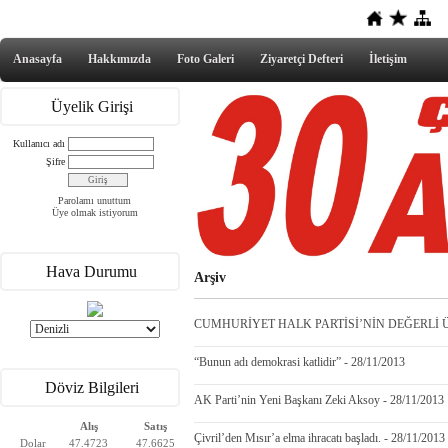
Anasayfa
Hakkımızda
Foto Galeri
Ziyaretçi Defteri
İletişim
Üyelik Girişi
Kullanıcı adı
Şifre
Parolamı unuttum
Üye olmak istiyorum
Hava Durumu
Arşiv
CUMHURİYET HALK PARTİSİ’NİN DEĞERLİ ÜY
“Bunun adı demokrasi katlidir” - 28/11/2013
Döviz Bilgileri
AK Parti’nin Yeni Başkanı Zeki Aksoy - 28/11/2013
Alış
Satış
Çivril’den Mısır’a elma ihracatı başladı. - 28/11/2013
Dolar
47.4723
47.6625