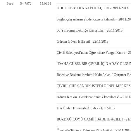
Euro
54.7972
55.0168
“İDOL KBB” DENİZLİ’DE AÇILDI - 28/11/2013
Sağlık çalışanlarına şiddet cezasız kalmadı. - 28/11/2
60 Yıl Sonra Elektriğe Kavuştular - 28/11/2013
Gürcan Güven istifa etti - 22/11/2013
Çivril Belediyesi’nden Öğrencilere Yangın Kursu - 2
“DAHA GÜZEL BİR ÇİVRİL İÇİN ADAY OLDUM” 
Belediye Başkanı İbrahim Hakkı Aslan “ Gürpınar Bel
ÇİVRİL CHP SANDIK İSTEDİ GENEL MERKEZ T
Adnan Keskin "Gerekirse Sandık konulacak" - 21/11
Ulu Önder Törenlerle Anıldı - 21/11/2013
BOZDAĞ KÖYÜ CAMİİ İBADETE AÇILDI - 21/1
Ömerköy’lü Genç Dünyayı Dize Getirdi - 21/11/201