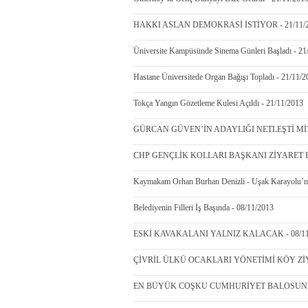
HAKKI ASLAN DEMOKRASİ İSTİYOR - 21/11/
Üniversite Kampüsünde Sinema Günleri Başladı - 21
Hastane Üniversitede Organ Bağışı Topladı - 21/11/
Tokça Yangın Gözetleme Kulesi Açıldı - 21/11/2013
GÜRCAN GÜVEN’İN ADAYLIĞI NETLEŞTİ Mİ? -
CHP GENÇLİK KOLLARI BAŞKANI ZİYARET ETT
Kaymakam Orhan Burhan Denizli - Uşak Karayolu’nu
Belediyenin Filleri İş Başında - 08/11/2013
ESKİ KAVAKALANI YALNIZ KALACAK - 08/11
ÇİVRİL ÜLKÜ OCAKLARI YÖNETİMİ KÖY ZİYA
EN BÜYÜK COŞKU CUMHURİYET BALOSUNDA 