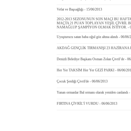
Vefat ve Başsağlığı - 15/06/2013
2012-2013 SEZONUNUN SON MAÇI BU HAFTA
MAÇTA 21 PUAN TOPLAYAN YEŞİL ÇİVRİL
NAMAĞLUP ŞAMPİYON OLMAK İSTİYOR. - 06
Uyuşturucu satan baba oğul göz altına alındı - 06/06/
AKDAĞ GENÇLİK TIRMANIŞI 23 HAZİRANA ER
Denizli Belediye Başkanı Osman Zolan Çivril’de - 0
Her Yer TAKSİM Her Yer GEZİ PARKI - 06/06/20
Çocuk Şenliği Çivril'de - 06/06/2013
Yanan ormanlar Bal ormanı olarak yeniden canlandı -
FIRTINA ÇİVRİL’İ VURDU - 06/06/2013