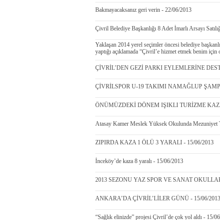
Bakmayacaksanız geri verin - 22/06/2013
Çivril Belediye Başkanlığı 8 Adet İmarlı Arsayı Satıl
Yaklaşan 2014 yerel seçimler öncesi belediye başkanlığ
yaptığı açıklamada “Çivril’e hizmet etmek benim için
ÇİVRİL’DEN GEZİ PARKI EYLEMLERİNE DESTEK
ÇİVRİLSPOR U-19 TAKIMI NAMAĞLUP ŞAMPİY
ÖNÜMÜZDEKİ DÖNEM IŞIKLI TURİZME KAZAN
Atasay Kamer Meslek Yüksek Okulunda Mezuniyet T
ZIPIRDA KAZA 1 ÖLÜ 3 YARALI - 15/06/2013
İnceköy’de kaza 8 yaralı - 15/06/2013
2013 SEZONU YAZ SPOR VE SANAT OKULLARI
ANKARA’DA ÇİVRİL’LİLER GÜNÜ - 15/06/201
“Sağlık elinizde” projesi Çivril’de çok yol aldı - 15/0