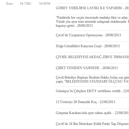
Euro
54.7365
54.9559
GÖREV VERİLİRSE LAYIKI İLE YAPARIM - 28/
“Partilerde her seçim öncesinde mutlaka fikir ve aday
Yüzde yüz aynı isim üzerinde uzlaşmak imkânsızdır. Bu
başarıyı getiri - 28/06/2013
Çivril’de Uyuşturucu Operasyonu - 28/06/2013
Doğa Gönüllüleri Kanyonu Geçti - 28/06/2013
ÇİVRİL BELEDİYESİ AKDAĞ ZİRVE TIRMANIŞ
ÇİBET YENİDEN SAHNEDE - 28/06/2013
Çivril Belediye Başkanı İbrahim Hakkı Aslan son günle
yaptı; “BELEDİYENİN STANDART ÖLÇÜSÜ YA
Gümüşsu’lu Çiftçilere EKÜY sertifikası verildi - 22/
12 Üreticiye 28 Damızlık Koç - 22/06/2013
Gürpınar Kasabası'nda spor sahası açıldı. - 22/06/20
Çivril’de 34 Bin Metrekare Kilitli Parke Taşı Döşene