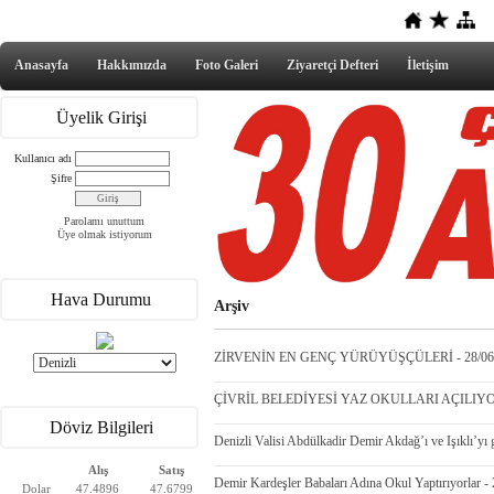
Anasayfa
Hakkımızda
Foto Galeri
Ziyaretçi Defteri
İletişim
Üyelik Girişi
Kullanıcı adı
Şifre
Parolamı unuttum
Üye olmak istiyorum
Hava Durumu
Arşiv
ZİRVENİN EN GENÇ YÜRÜYÜŞÇÜLERİ - 28/06
ÇİVRİL BELEDİYESİ YAZ OKULLARI AÇILIYOR 
Döviz Bilgileri
Denizli Valisi Abdülkadir Demir Akdağ’ı ve Işıklı’yı 
Alış
Satış
Demir Kardeşler Babaları Adına Okul Yaptırıyorlar -
Dolar
47.4896
47.6799